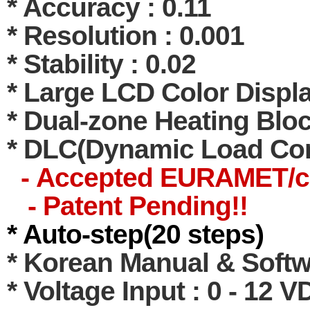
* Accuracy : 0.11
* Resolution : 0.001
* Stability : 0.02
* Large LCD Color Displ
* Dual-zone Heating Blo
* DLC(Dynamic Load Co
-
A
ccepted EURAMET/cg-
- Patent Pending!!
* Auto-step(20 steps)
* Korean Manual & Softw
* Voltage Input : 0 - 12 