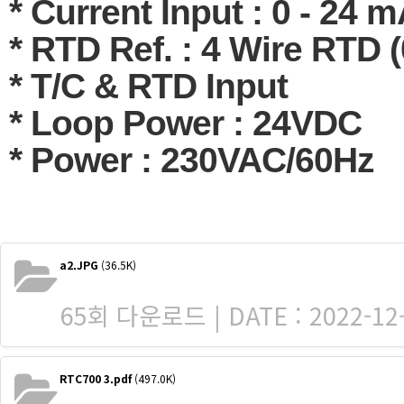
* Current Input : 0 - 24 
* RTD Ref. : 4 Wire RTD 
* T/C & RTD Input
* Loop Power : 24VDC
* Power : 230VAC/60Hz
a2.JPG
(36.5K)
65회 다운로드 | DATE : 2022-12-
RTC700 3.pdf
(497.0K)